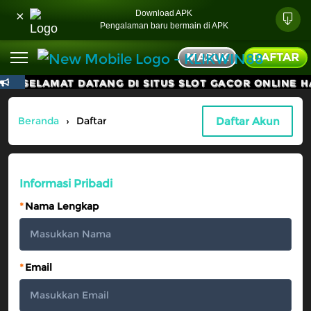
Beranda
×
Download APK
Pengalaman baru bermain di APK
Sports
BARU
PROMO
MASUK
DAFTAR
Live Casino
BARU
SELAMAT DATANG DI SITUS SLOT GACOR ONLINE 
IDNPoker
BARU
Daftar Akun
Beranda
›
Daftar
Slots
PROMO
IDNLIVE
BARU
Informasi Pribadi
Stream N Spin
*
Nama Lengkap
Arcade
PROMO
Table Games
*
Email
Lottery
BARU
PROMO
IDNRaffle
BARU