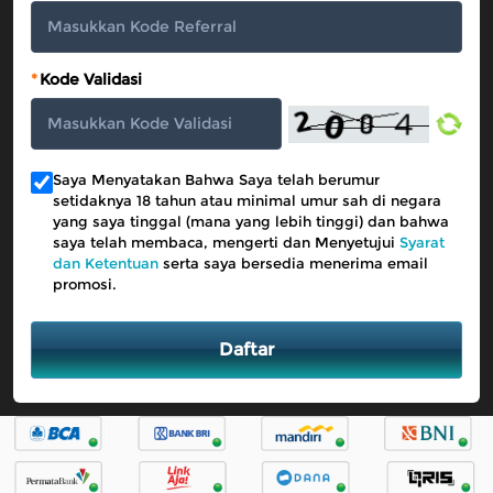
*
Kode Validasi
Saya Menyatakan Bahwa Saya telah berumur
setidaknya 18 tahun atau minimal umur sah di negara
yang saya tinggal (mana yang lebih tinggi) dan bahwa
saya telah membaca, mengerti dan Menyetujui
Syarat
dan Ketentuan
serta saya bersedia menerima email
promosi.
Daftar